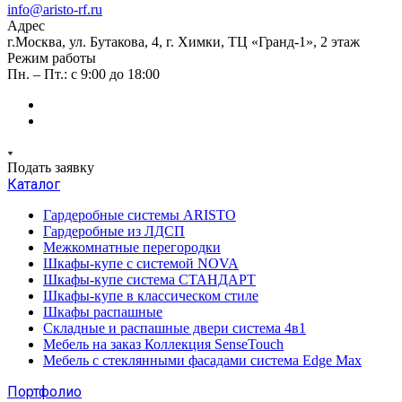
info@aristo-rf.ru
Адрес
г.Москва, ул. Бутакова, 4, г. Химки, ТЦ «Гранд-1», 2 этаж
Режим работы
Пн. – Пт.: с 9:00 до 18:00
Подать заявку
Каталог
Гардеробные системы ARISTO
Гардеробные из ЛДСП
Межкомнатные перегородки
Шкафы-купе с системой NOVA
Шкафы-купе система СТАНДАРТ
Шкафы-купе в классическом стиле
Шкафы распашные
Складные и распашные двери система 4в1
Мебель на заказ Коллекция SenseTouch
Мебель с стеклянными фасадами система Edge Max
Портфолио