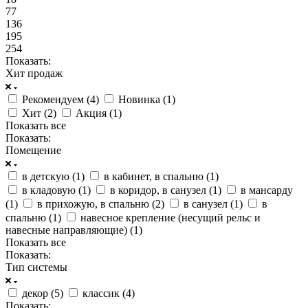
77
136
195
254
Показать:
Хит продаж
Рекомендуем (
4
)
Новинка (
1
)
Хит (
2
)
Акция (
1
)
Показать все
Показать:
Помещение
в детскую (
1
)
в кабинет, в спальню (
1
)
в кладовую (
1
)
в коридор, в санузел (
1
)
в мансарду
(
1
)
в прихожую, в спальню (
2
)
в санузел (
1
)
в
спальню (
1
)
навесное крепление (несущий рельс и
навесные направляющие) (
1
)
Показать все
Показать:
Тип системы
декор (
5
)
классик (
4
)
Показать: