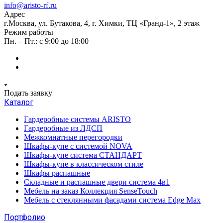
info@aristo-rf.ru
Адрес
г.Москва, ул. Бутакова, 4, г. Химки, ТЦ «Гранд-1», 2 этаж
Режим работы
Пн. – Пт.: с 9:00 до 18:00
Подать заявку
Каталог
Гардеробные системы ARISTO
Гардеробные из ЛДСП
Межкомнатные перегородки
Шкафы-купе с системой NOVA
Шкафы-купе система СТАНДАРТ
Шкафы-купе в классическом стиле
Шкафы распашные
Складные и распашные двери система 4в1
Мебель на заказ Коллекция SenseTouch
Мебель с стеклянными фасадами система Edge Max
Портфолио