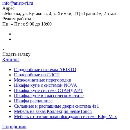
info@aristo-rf.ru
Адрес
г.Москва, ул. Бутакова, 4, г. Химки, ТЦ «Гранд-1», 2 этаж
Режим работы
Пн. – Пт.: с 9:00 до 18:00
Подать заявку
Каталог
Гардеробные системы ARISTO
Гардеробные из ЛДСП
Межкомнатные перегородки
Шкафы-купе с системой NOVA
Шкафы-купе система СТАНДАРТ
Шкафы-купе в классическом стиле
Шкафы распашные
Складные и распашные двери система 4в1
Мебель на заказ Коллекция SenseTouch
Мебель с стеклянными фасадами система Edge Max
Портфолио