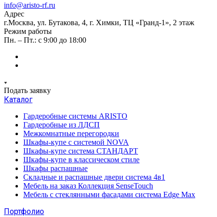
info@aristo-rf.ru
Адрес
г.Москва, ул. Бутакова, 4, г. Химки, ТЦ «Гранд-1», 2 этаж
Режим работы
Пн. – Пт.: с 9:00 до 18:00
Подать заявку
Каталог
Гардеробные системы ARISTO
Гардеробные из ЛДСП
Межкомнатные перегородки
Шкафы-купе с системой NOVA
Шкафы-купе система СТАНДАРТ
Шкафы-купе в классическом стиле
Шкафы распашные
Складные и распашные двери система 4в1
Мебель на заказ Коллекция SenseTouch
Мебель с стеклянными фасадами система Edge Max
Портфолио