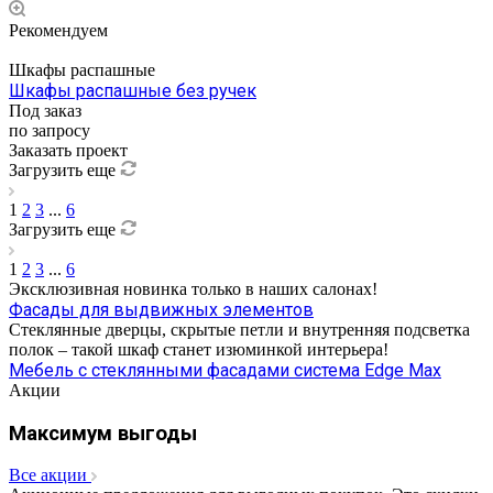
Рекомендуем
Шкафы распашные
Шкафы распашные без ручек
Под заказ
по зап
р
осу
Заказать проект
Загрузить еще
1
2
3
...
6
Загрузить еще
1
2
3
...
6
Эксклюзивная новинка только в наших салонах!
Фасады для выдвижных элементов
Стеклянные дверцы, скрытые петли и внутренняя подсветка
полок – такой шкаф станет изюминкой интерьера!
Мебель с стеклянными фасадами система Edge Max
Акции
Максимум выгоды
Все акции